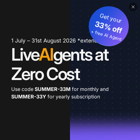
Get your
33% off
+ free AI Agent
1 July – 31st August 2026 *extended
Live
AI
gents at
Zero Cost
Use code
SUMMER-33M
for monthly and
SUMMER-33Y
for yearly subscription