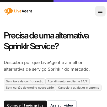
:site.title
Abr
Precisa de uma alternativa
Sprinklr Service?
Descubra por que LiveAgent é a melhor
alternativa de serviço Sprinklr do mercado.
Sem taxa de configuração
Atendimento ao cliente 24/7
Sem cartão de crédito necessário
Cancele a qualquer momento
Comece | 1 mês grátis
Assistir vídeo