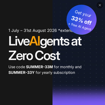
Get your
33% off
+ free AI Agent
1 July – 31st August 2026 *extended
Live
AI
gents at
Zero Cost
Use code
SUMMER-33M
for monthly and
SUMMER-33Y
for yearly subscription