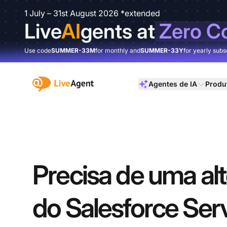
1 July – 31st August 2026 *extended
Live
AI
gents at
Zero C
Use code
SUMMER-33M
for monthly and
SUMMER-33Y
for yearly subs
:site.title
Agentes de IA
Produ
Precisa de uma alt
do Salesforce Ser