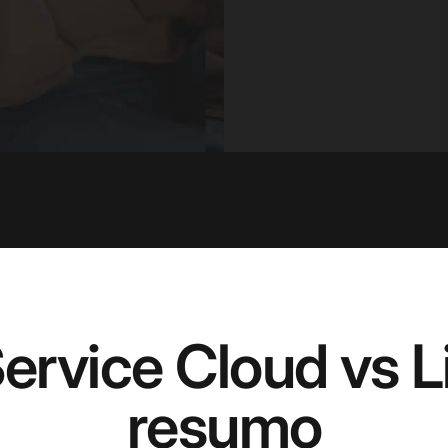
Service Cloud vs 
resumo