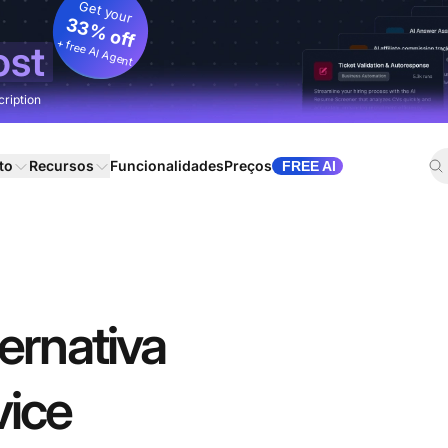
Get your
33% off
+ free AI Agent
ost
cription
to
Recursos
Funcionalidades
Preços
FREE AI
ernativa
vice