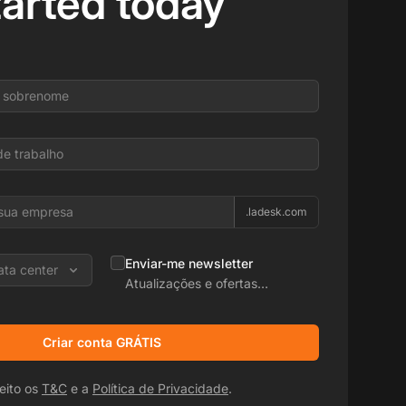
tarted today
.ladesk.com
Enviar-me newsletter
ata center
Atualizações e ofertas
promocionais
Criar conta GRÁTIS
eito os
T&C
e a
Política de Privacidade
.