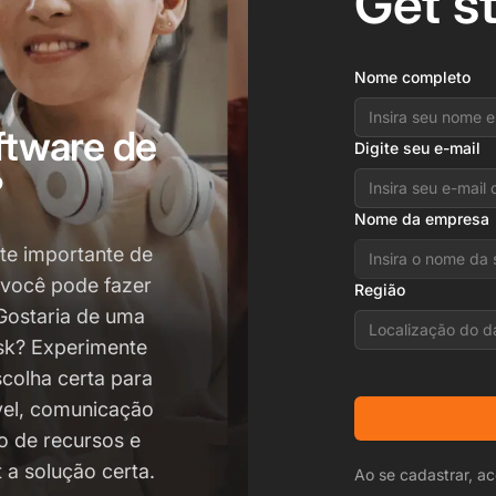
Get s
Nome completo
ftware de
Digite seu e-mail
?
Nome da empresa
te importante de
 você pode fazer
Região
Gostaria de uma
Localização do d
esk? Experimente
scolha certa para
vel, comunicação
o de recursos e
 a solução certa.
Ao se cadastrar, ac