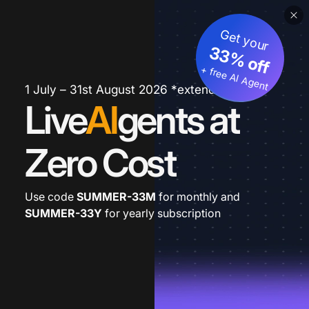
Get your
33% off
+ free AI Agent
1 July – 31st August 2026 *extended
Live
AI
gents at
Zero Cost
Use code
SUMMER-33M
for monthly and
SUMMER-33Y
for yearly subscription