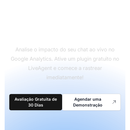
Obtenha dados de chat
ao vivo no Google
Analytics agora
Analise o impacto do seu chat ao vivo no
Google Analytics. Ative um plugin gratuito no
LiveAgent e comece a rastrear
imediatamente!
Avaliação Gratuita de
Agendar uma
30 Dias
Demonstração