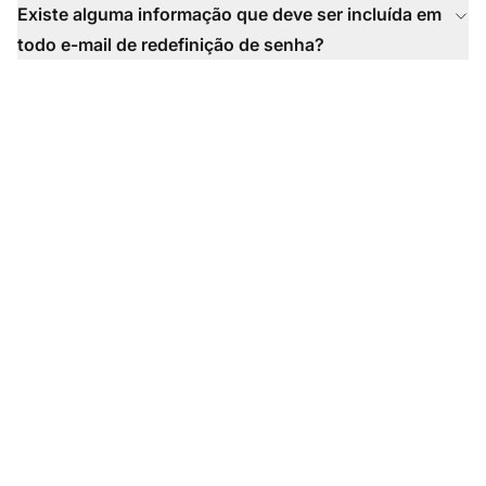
Existe alguma informação que deve ser incluída em
todo e-mail de redefinição de senha?
Pronto para usar
nossos modelos de e-
mail para redefinição