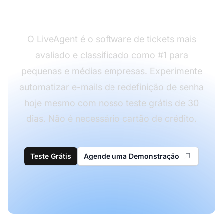
de senha?
O LiveAgent é o
software de tickets
mais
avaliado e classificado como #1 para
pequenas e médias empresas. Experimente
automatizar e-mails de redefinição de senha
hoje mesmo com nosso teste grátis de 30
dias. Não é necessário cartão de crédito.
Teste Grátis
Agende uma Demonstração