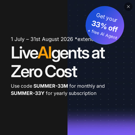
Get your
33% off
+ free AI Agent
1 July – 31st August 2026 *extended
Live
AI
gents at
Zero Cost
Use code
SUMMER-33M
for monthly and
SUMMER-33Y
for yearly subscription