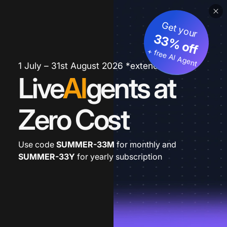
Get your
33% off
+ free AI Agent
1 July – 31st August 2026 *extended
Live
AI
gents at
Zero Cost
Use code
SUMMER-33M
for monthly and
SUMMER-33Y
for yearly subscription