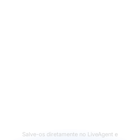
Pronto para usar
nossos templates de
email de aumento de
preço?
Salve-os diretamente no LiveAgent e