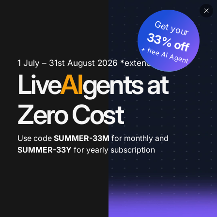
Get your
33% off
+ free AI Agent
1 July – 31st August 2026 *extended
Live
AI
gents at
Zero Cost
Use code
SUMMER-33M
for monthly and
SUMMER-33Y
for yearly subscription