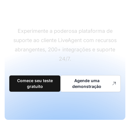
Pronto para fazer a
mudança?
Experimente a poderosa plataforma de
suporte ao cliente LiveAgent com recursos
abrangentes, 200+ integrações e suporte
24/7.
Comece seu teste
Agende uma
gratuito
demonstração