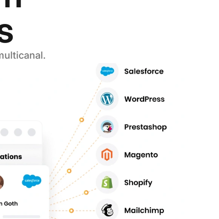
s
ulticanal.