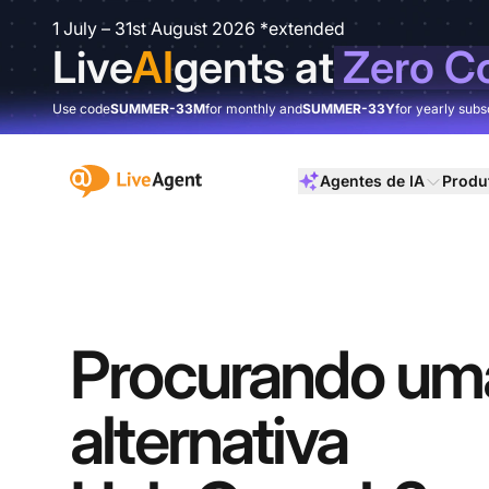
1 July – 31st August 2026 *extended
Live
AI
gents at
Zero C
Use code
SUMMER-33M
for monthly and
SUMMER-33Y
for yearly subs
:site.title
Agentes de IA
Produ
Procurando um
alternativa