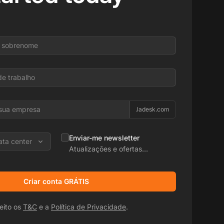
.ladesk.com
Enviar-me newsletter
ata center
Atualizações e ofertas
promocionais
Criar conta GRÁTIS
eito os
T&C
e a
Política de Privacidade
.