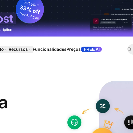
Get your
33% off
+ free AI Agent
ost
cription
to
Recursos
Funcionalidades
Preços
FREE AI
a