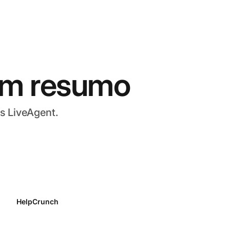
em resumo
s LiveAgent.
HelpCrunch