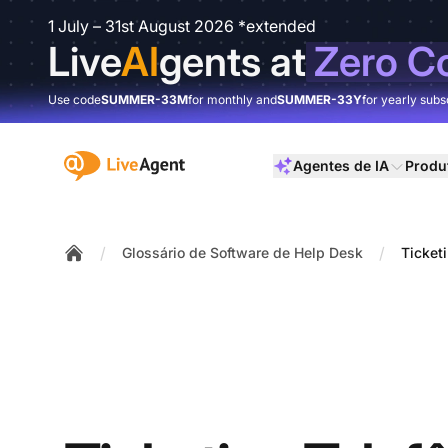
1 July – 31st August 2026 *extended
Live
AI
gents at
Zero C
Use code
SUMMER-33M
for monthly and
SUMMER-33Y
for yearly subs
:site.title
Agentes de IA
Produ
/
/
Glossário de Software de Help Desk
Ticket
Home