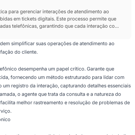
ica para gerenciar interações de atendimento ao
idas em tickets digitais. Este processo permite que
adas telefônicas, garantindo que cada interação com
kets resultantes ajudam no rastreamento de problemas,
anutenção de um canal de comunicação unificado em
dem simplificar suas operações de atendimento ao
sfação do cliente.
elefônico desempenha um papel crítico. Garante que
cida, fornecendo um método estruturado para lidar com
 um registro da interação, capturando detalhes essenciais
amada, o agente que trata da consulta e a natureza do
facilita melhor rastreamento e resolução de problemas de
rviço.
ônico