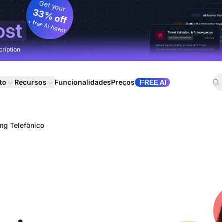
Get your
33% off
+ free AI Agent
ost
cription
to
Recursos
Funcionalidades
Preços
FREE AI
ing Telefônico