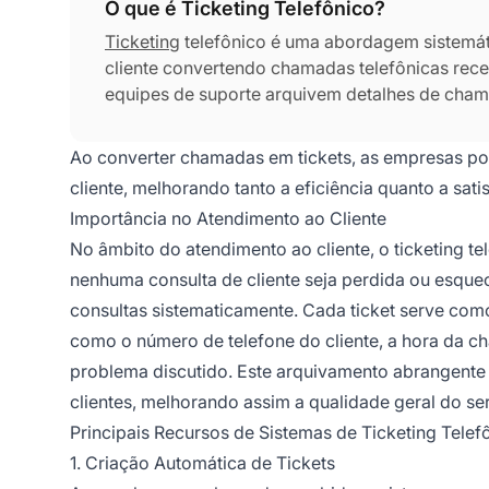
O que é Ticketing Telefônico?
Ticketing
telefônico é uma abordagem sistemát
cliente convertendo chamadas telefônicas receb
equipes de suporte arquivem detalhes de cham
o cliente seja documentada e acionável. Os tic
gerenciamento de solicitações de suporte e m
Ao converter chamadas em tickets, as empresas po
várias plataformas.
cliente, melhorando tanto a eficiência quanto a sati
Importância no Atendimento ao Cliente
No âmbito do atendimento ao cliente, o ticketing t
nenhuma consulta de cliente seja perdida ou esque
consultas sistematicamente. Cada ticket serve como
como o número de telefone do cliente, a hora da ch
problema discutido. Este arquivamento abrangente 
clientes, melhorando assim a qualidade geral do se
Principais Recursos de Sistemas de Ticketing Telef
1. Criação Automática de Tickets