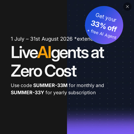
Get your
33% off
+ free AI Agent
1 July – 31st August 2026 *extended
Live
AI
gents at
Zero Cost
Use code
SUMMER-33M
for monthly and
SUMMER-33Y
for yearly subscription