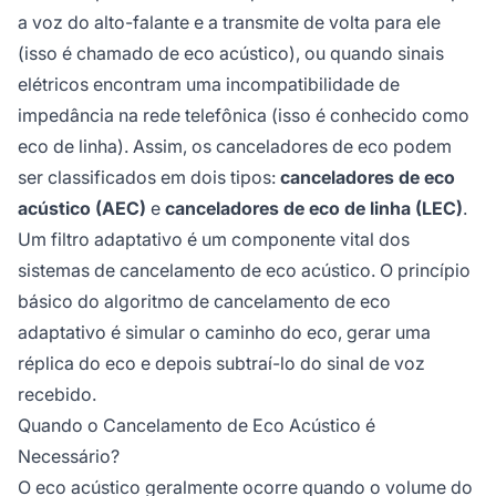
processamento. Os canceladores de eco
a voz do alto-falante e a transmite de volta para ele
funcionam analisando primeiro o fluxo de voz
(isso é chamado de eco acústico), ou quando sinais
recebido e monitorando simultaneamente o
elétricos encontram uma incompatibilidade de
fluxo de voz de retorno antes de ser
transmitido. Se o eco for detectado, o
impedância na rede telefônica (isso é conhecido como
mecanismo de cancelamento de eco o subtrai
eco de linha). Assim, os canceladores de eco podem
do sinal de áudio transmitido ou recebido.
ser classificados em dois tipos:
canceladores de eco
acústico (AEC)
e
canceladores de eco de linha (LEC)
.
Um filtro adaptativo é um componente vital dos
sistemas de cancelamento de eco acústico. O princípio
básico do algoritmo de cancelamento de eco
adaptativo é simular o caminho do eco, gerar uma
réplica do eco e depois subtraí-lo do sinal de voz
recebido.
Quando o Cancelamento de Eco Acústico é
Necessário?
O eco acústico geralmente ocorre quando o volume do