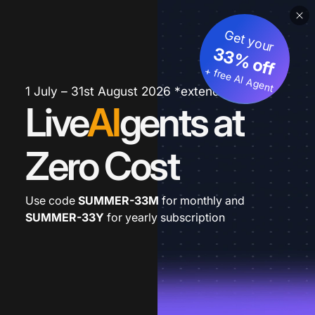
Get your
33% off
+ free AI Agent
1 July – 31st August 2026 *extended
Live
AI
gents at
Zero Cost
Use code
SUMMER-33M
for monthly and
SUMMER-33Y
for yearly subscription