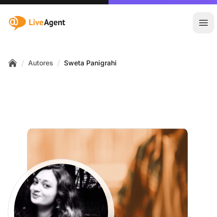
:site.title
Abr
/
/
Autores
Sweta Panigrahi
Home