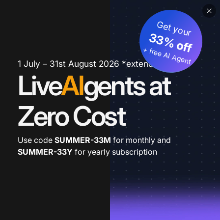
Get your
33% off
+ free AI Agent
1 July – 31st August 2026 *extended
Live
AI
gents at
Zero Cost
Use code
SUMMER-33M
for monthly and
SUMMER-33Y
for yearly subscription