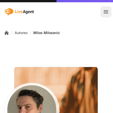
:site.title
Abr
/
/
Autores
Milos Milosevic
Home