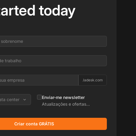
tarted today
.ladesk.com
Enviar-me newsletter
ata center
Atualizações e ofertas
promocionais
Criar conta GRÁTIS