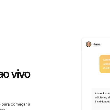
ao vivo
e para começar a
eal.