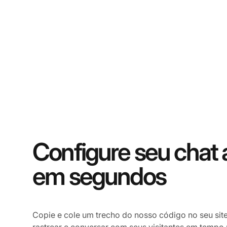
Configure seu chat 
em segundos
Copie e cole um trecho do nosso código no seu sit
rastrear e conversar com seus visitantes em tempo r