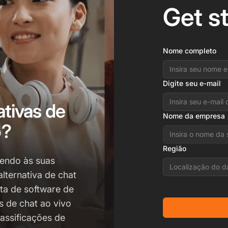
Get s
Nome completo
Digite seu e-mail
tivas de
Nome da empresa
o?
Região
dendo às suas
Localização do d
lternativa de chat
a de software de
s de chat ao vivo
lassificações de