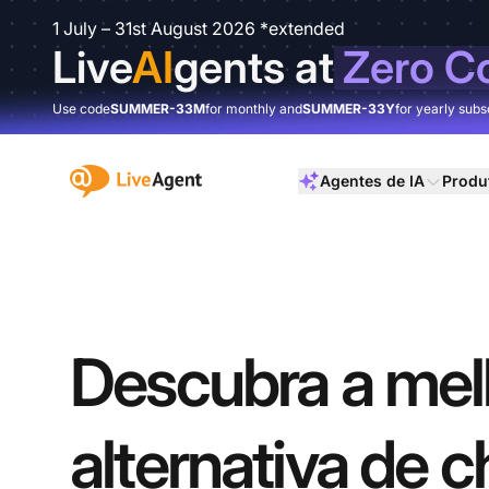
1 July – 31st August 2026 *extended
Live
AI
gents at
Zero C
Use code
SUMMER-33M
for monthly and
SUMMER-33Y
for yearly subs
:site.title
Agentes de IA
Produ
Descubra a mel
alternativa de c