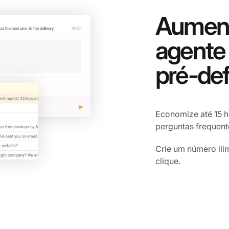
Aumente
agente
pré-def
Economize até 15 
perguntas frequen
Crie um número ili
clique.