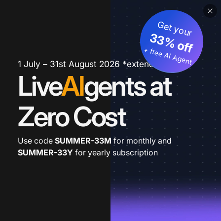
Get your
33% off
+ free AI Agent
1 July – 31st August 2026 *extended
Live
AI
gents at
Zero Cost
Use code
SUMMER-33M
for monthly and
SUMMER-33Y
for yearly subscription